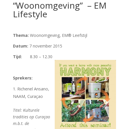
“Woonomgeving” – EM
Lifestyle
Thema:
Woonomgeving, EM® Leefstijl
Datum:
7 november 2015
Tijd:
8.30 – 12.30
Sprekers:
Richenel Ansano,
NAAM, Curaçao
Titel: Kulturele
tradities op Curaçao
m.b.t. de